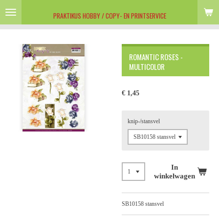
Ga
PRAKTIKUS HOBBY / COPY- EN PRINTSERVICE
direct
naar
de
hoofdinhoud
ROMANTIC ROSES -
MULTICOLOR
€ 1,45
knip-/stansvel
In
winkelwagen
SB10158 stansvel