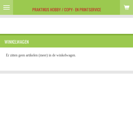
Ga
PRAKTIKUS HOBBY / COPY- EN PRINTSERVICE
direct
naar
de
hoofdinhoud
WINKELWAGEN
Er zitten geen artikelen (meer) in de winkelwagen.