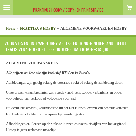
Ga
PRAKTIKUS HOBBY / COPY- EN PRINTSERVICE
direct
naar
de
Home
»
PRAKTIKUS HOBBY
»
ALGEMENE VOORWAARDEN HOBBY
hoofdinhoud
VOOR VERZENDING VAN HOBBY-ARTIKELEN (BINNEN NEDERLAND) GELDT:
GRATIS VERZENDING BIJ EEN ORDERBEDRAG BOVEN € 65,00
ALGEMENE VOORWAARDEN
Alle prijzen op deze site zijn inclusief BTW en in Euro's.
Aanbiedingen zijn geldig zolang de voorraad strekt of zolang de aanbieding duurt.
Onze prijzen en aanbiedingen zijn steeds vrijblijvend zonder verbintenis en onder
voorbehoud van verkoop of voldoende voorraad.
Bij eventuele schades, voortvloeiend uit het niet kunnen leveren van bestelde artikelen,
kan Praktikus Hobby niet aansprakelijk worden gesteld.
Afbeeldingen en kleuren op de website kunnen enigszins afwijken van het origineel.
Hierop is geen reclamatie mogelijk.