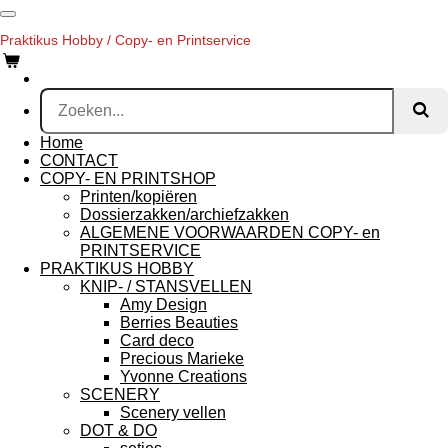
Ga
direct
Praktikus Hobby / Copy- en Printservice
naar
de
hoofdinhoud
Home
CONTACT
COPY- EN PRINTSHOP
Printen/kopiëren
Dossierzakken/archiefzakken
ALGEMENE VOORWAARDEN COPY- en
PRINTSERVICE
PRAKTIKUS HOBBY
KNIP- / STANSVELLEN
Amy Design
Berries Beauties
Card deco
Precious Marieke
Yvonne Creations
SCENERY
Scenery vellen
DOT & DO