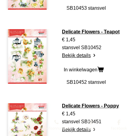
Delicate Flowers - Teapot
€ 1,45
stansvel SB10452
Bekijk details
In winkelwagen
Delicate Flowers - Poppy
€ 1,45
stansvel SB10451
E-mailadres
Telefoonnummer
Kaart
Facebook
Bekijk details