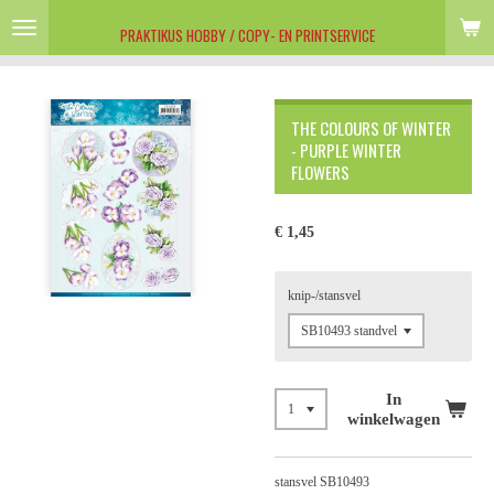
Ga
PRAKTIKUS HOBBY / COPY- EN PRINTSERVICE
direct
naar
de
hoofdinhoud
THE COLOURS OF WINTER
- PURPLE WINTER
FLOWERS
€ 1,45
knip-/stansvel
In
winkelwagen
stansvel SB10493