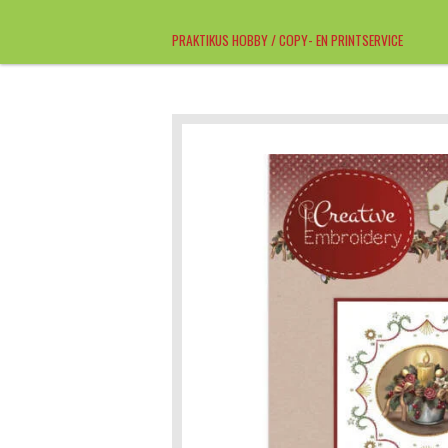
Ga
PRAKTIKUS HOBBY / COPY- EN PRINTSERVICE
direct
naar
de
hoofdinhoud