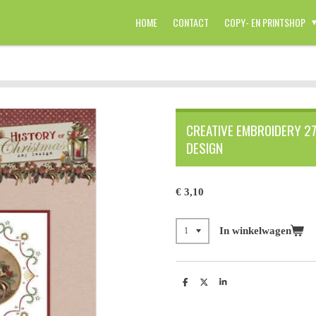
HOME
CONTACT
COPY- EN PRINTSHOP
CREATIVE EMBROIDERY 27
DESIGN
€ 3,10
In winkelwagen
D
D
S
e
e
h
l
e
a
e
l
r