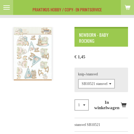
Ga
PRAKTIKUS HOBBY / COPY- EN PRINTSERVICE
direct
naar
de
hoofdinhoud
NEWBORN - BABY
ROCKING
€ 1,45
knip-/stansvel
In
winkelwagen
stansvel SB10521