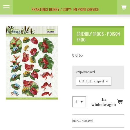
Ga
PRAKTIKUS HOBBY / COPY- EN PRINTSERVICE
direct
naar
de
hoofdinhoud
FRIENDLY FROGS - POISON
FROG
€ 0,65
knip-/stansvel
In
winkelwagen
knip- / stansvel