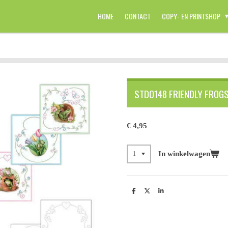
HOME
CONTACT
COPY- EN PRINTSHOP
STDO148 FRIENDLY FROG
€ 4,95
In winkelwagen
D
D
S
e
e
h
l
e
a
e
l
r
n
e