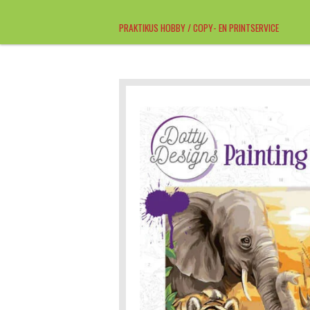
Ga
PRAKTIKUS HOBBY / COPY- EN PRINTSERVICE
direct
naar
de
hoofdinhoud