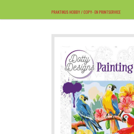
Ga
PRAKTIKUS HOBBY / COPY- EN PRINTSERVICE
direct
naar
de
hoofdinhoud