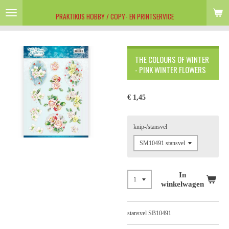
Ga
PRAKTIKUS HOBBY / COPY- EN PRINTSERVICE
direct
naar
de
hoofdinhoud
THE COLOURS OF WINTER
- PINK WINTER FLOWERS
€ 1,45
knip-/stansvel
In
winkelwagen
stansvel SB10491