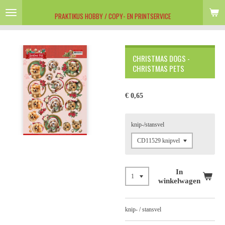
Ga
PRAKTIKUS HOBBY / COPY- EN PRINTSERVICE
direct
naar
de
hoofdinhoud
CHRISTMAS DOGS -
CHRISTMAS PETS
€ 0,65
knip-/stansvel
In
winkelwagen
knip- / stansvel