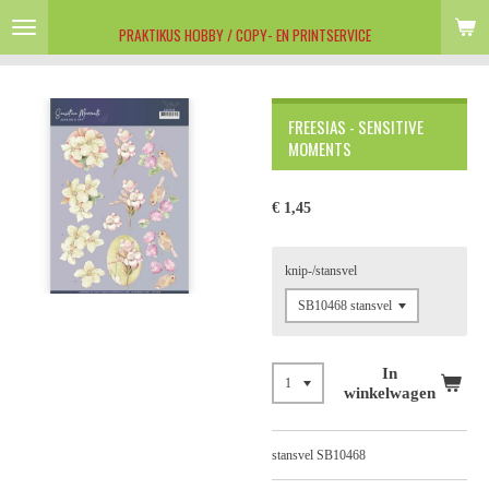
Ga
PRAKTIKUS HOBBY / COPY- EN PRINTSERVICE
direct
naar
de
hoofdinhoud
FREESIAS - SENSITIVE
MOMENTS
€ 1,45
knip-/stansvel
In
winkelwagen
stansvel SB10468