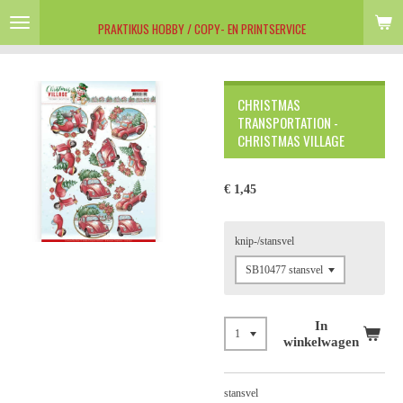
Ga
PRAKTIKUS HOBBY / COPY- EN PRINTSERVICE
direct
naar
de
hoofdinhoud
CHRISTMAS
TRANSPORTATION -
CHRISTMAS VILLAGE
€ 1,45
knip-/stansvel
In
winkelwagen
stansvel