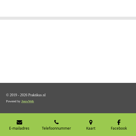
l
e
a
l
e
l
r
e
n
e
n
© 2019 - 2026 Praktikus.nl
Powered by
JouwWeb
E-mailadres
Telefoonnummer
Kaart
Facebook