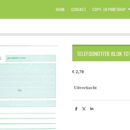
HOME
CONTACT
COPY- EN PRINTSHOP
TELEFOONOTITIE BLOK TO
€ 2,70
Uitverkocht
D
D
S
e
e
h
l
e
a
e
l
r
n
e