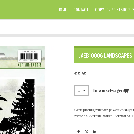
HOME
CONTACT
COPY- EN PRINTSHOP
JAEB10006 LANDSCAPES
€ 5,95
In winkelwagen
Geeft prachtig reliëf aan je kaart en snijdt
rechte als vierkante kaarten. Formaat ca. 
D
D
S