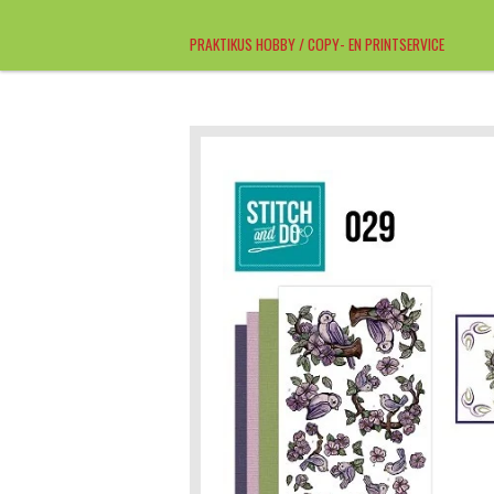
Ga
PRAKTIKUS HOBBY / COPY- EN PRINTSERVICE
direct
naar
de
hoofdinhoud