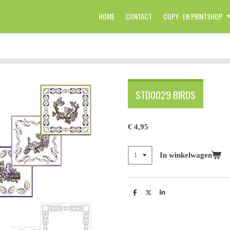
HOME
CONTACT
COPY- EN PRINTSHOP
STDO029 BIRDS
€ 4,95
In winkelwagen
D
D
S
e
e
h
l
e
a
e
l
r
n
e