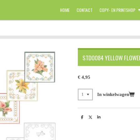
HOME
CONTACT
COPY- EN PRINTSHOP
STDO084 YELLOW FLOWE
€ 4,95
In winkelwagen
D
D
S
e
e
h
l
e
a
e
l
r
n
e