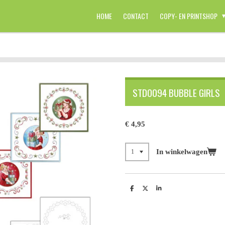
HOME
CONTACT
COPY- EN PRINTSHOP
STDO094 BUBBLE GIRLS
€ 4,95
In winkelwagen
D
D
S
e
e
h
l
e
a
e
l
r
n
e