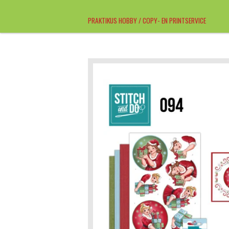
Ga
PRAKTIKUS HOBBY / COPY- EN PRINTSERVICE
direct
naar
de
hoofdinhoud