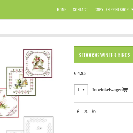
HOME
CONTACT
COPY- EN PRINTSHOP
STDO096 WINTER BIRDS
€ 4,95
In winkelwagen
D
D
S
e
e
h
l
e
a
e
l
r
n
e