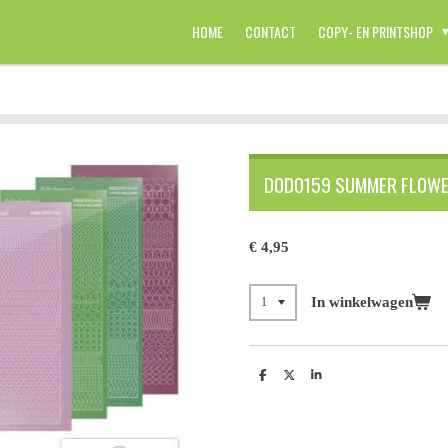
HOME
CONTACT
COPY- EN PRINTSHOP
DODO159 SUMMER FLOW
€ 4,95
In winkelwagen
D
D
S
e
e
h
l
e
a
e
l
r
n
e