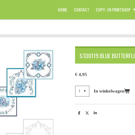
HOME
CONTACT
COPY- EN PRINTSHOP
STDO119 BLUE BUTTERFL
€ 4,95
In winkelwagen
D
D
S
e
e
h
l
e
a
e
l
r
n
e